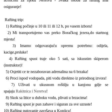
licencom za rijeku Neretvu - Svaka osoba za rafting ima
osiguranje!
Rafting trip:
1) Rafting počinje u 10 ili 11 ili 12 h, po vasem izboru!
2) Mi transportujemo vas preko Boračkog jezera,do startnog
mjesta!
3) Imamo odgovarajuću opremu potrebnu: odijela,
kacige,prsluke!
4) Rafting spust traje oko 5 sati, sa iskusnim skiperom
(instruktor)!
5) Osjetiti ce te nezaboravan adrenalina na 6 brzaka!
6) Proci ispod vodopada, piti vodu direktno iz prirodnog izvora!
7) Uživati u ukusnom roštilju u kanjonu gdje se
spajaju
Rakitnica i Neretva
!
8) Skok sa litice u duboku vodu, plivati u brzacima!
9) Rafting spust je pun zabave i siguran za sve uzraste!
10) Rafting putovanje završava u Konjicu!