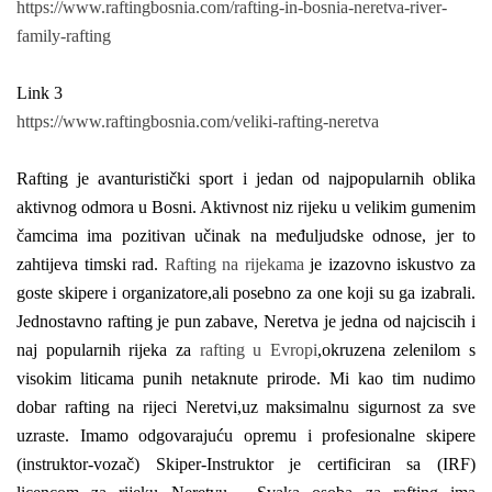
https://www.raftingbosnia.com/rafting-in-bosnia-neretva-river-
family-rafting
Link 3
https://www.raftingbosnia.com/veliki-rafting-neretva
Rafting je avanturistički sport i jedan od najpopularnih oblika
aktivnog odmora u Bosni. Aktivnost niz rijeku u velikim gumenim
čamcima ima pozitivan učinak na međuljudske odnose, jer to
zahtijeva timski rad.
Rafting na rijekama
je izazovno iskustvo za
goste skipere i organizatore,ali posebno za one koji su ga izabrali.
Jednostavno rafting je pun zabave, Neretva je jedna od najciscih i
naj popularnih rijeka za
rafting u Evropi
,okruzena zelenilom s
visokim liticama punih netaknute prirode. Mi kao tim nudimo
dobar rafting na rijeci Neretvi,uz maksimalnu sigurnost za sve
uzraste. Imamo odgovarajuću opremu i profesionalne skipere
(instruktor-vozač) Skiper-Instruktor je certificiran sa (IRF)