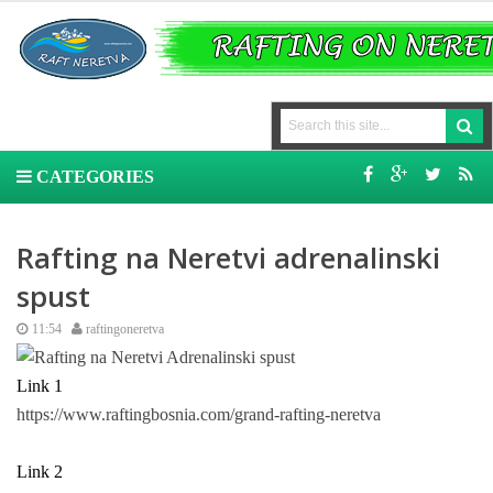
CATEGORIES
Rafting na Neretvi adrenalinski
spust
11:54
raftingoneretva
Link 1
https://www.raftingbosnia.com/grand-rafting-neretva
Link 2