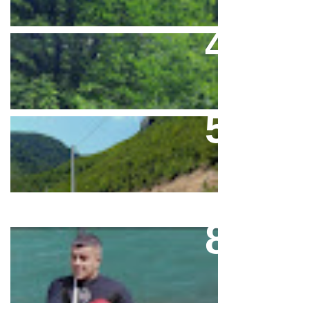
Rafting And Hostel In One Price
Rafting On Neretva Is Ideal For
Everyone
Neretva River More Fun
Adrenalin Tour On Neretva River
Contact