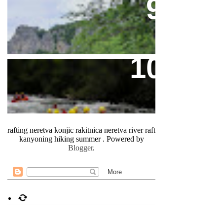
التجديف في نهر نيريتفا
Rafting On Neretva River Season
2026
rafting neretva konjic rakitnica neretva river raft
kanyoning hiking summer . Powered by
Blogger
.